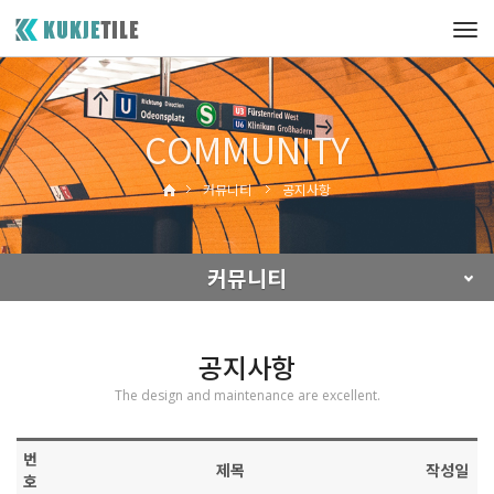
Tog
navi
COMMUNITY
커뮤니티
공지사항
커뮤니티
공지사항
The design and maintenance are excellent.
번
제목
작성일
호